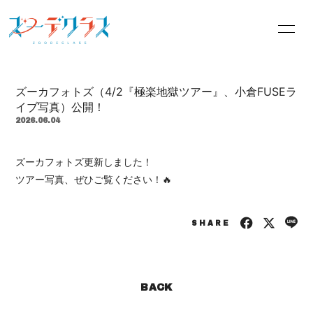
INFORMATION
PROFILE
ズーカフォトズ（4/2『極楽地獄ツアー』、小倉FUSEラ
OFFICIALSITE
BLOG
イブ写真）公開！
2026.06.04
MOVIE
RADIO
ズーカフォトズ更新しました！
PHOTO
Q&A
ツアー写真、ぜひご覧ください！🔥
SHARE
会員登録
ログイン
BACK