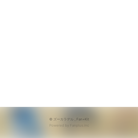
© ズーカラデル ,
Fan+Kit
Powered by Fanplus.inc