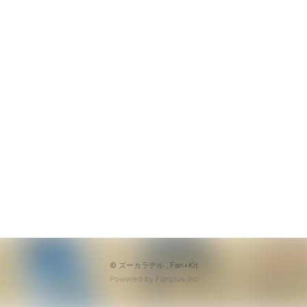
© ズーカラデル ,
Fan+Kit
Powered by Fanplus.inc