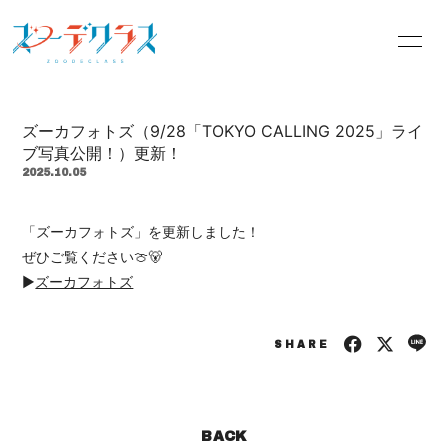
INFORMATION
PROFILE
ズーカフォトズ（9/28「TOKYO CALLING 2025」ライ
OFFICIALSITE
BLOG
ブ写真公開！）更新！
2025.10.05
MOVIE
RADIO
「ズーカフォトズ」を更新しました！
PHOTO
Q&A
ぜひご覧ください🍈🐻
▶︎
ズーカフォトズ
SHARE
会員登録
ログイン
BACK