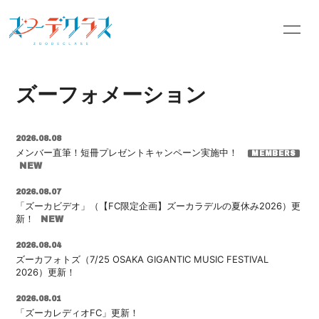
INFORMATION
PROFILE
ズーフォメーション
OFFICIALSITE
BLOG
MOVIE
RADIO
2026.08.08
メンバー直筆！短冊プレゼントキャンペーン実施中！
PHOTO
Q&A
2026.08.07
「ズーカビデオ」（【FC限定企画】ズーカラデルの夏休み2026）更
新！
2026.08.04
ズーカフォトズ（7/25 OSAKA GIGANTIC MUSIC FESTIVAL
会員登録
ログイン
2026）更新！
2026.08.01
「ズーカレディオFC」更新！