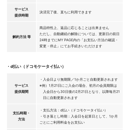
サービス
決済完了後、直ちに利用できます
提供時期
商品特性上、返品に応じることは出来ません
ただし、自動継続の解除については、更新日の前日
解約方法 等
24時までにMY PAGE内の「お支払い方法の確認・
変更・停止」にてお手続きいただけます
・d払い（ドコモケータイ払い）
・入会日より無期限／1か月ごと自動更新されます
サービス
※例）1月21日にご入会の場合、初月の会員期限は
提供期間
入会日から30日後の2月21日となり、以降毎月21
日に自動更新されます
・支払方法：d払い（ドコモケータイ払い）
支払時期・
・引き落とし時期：入会日を起算日として、1か月
方法
ごとにご利用料金をお支払い