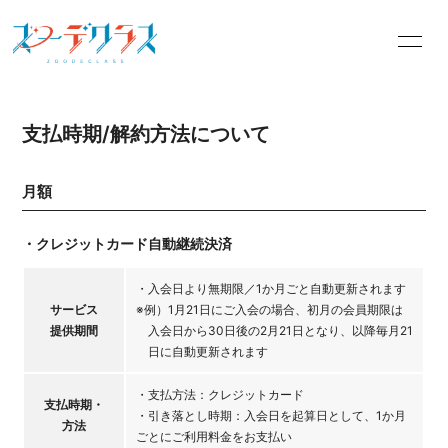
INFORMATION
PROFILE
支払時期/解約方法について
OFFICIALSITE
BLOG
MOVIE
RADIO
月額
PHOTO
Q&A
・クレジットカード自動継続決済
・入会日より無期限／1か月ごと自動更新されます
サービス
※例）1月21日にご入会の場合、初月の会員期限は
提供期間
入会日から30日後の2月21日となり、以降毎月21
日に自動更新されます
会員登録
ログイン
・支払方法：クレジットカード
支払時期・
・引き落とし時期：入会日を起算日として、1か月
方法
ごとにご利用料金をお支払い