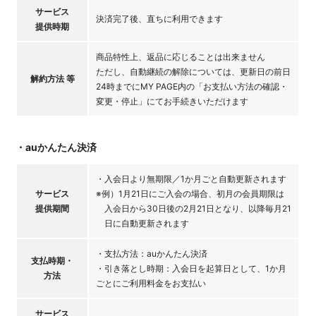
サービス
決済完了後、直ちに利用できます
提供時期
商品特性上、返品に応じることは出来ません
ただし、自動継続の解除については、更新日の前日
解約方法 等
24時までにMY PAGE内の「お支払い方法の確認・
変更・停止」にてお手続きいただけます
・auかんたん決済
・入会日より無期限／1か月ごと自動更新されます
サービス
※例）1月21日にご入会の場合、初月の会員期限は
提供期間
入会日から30日後の2月21日となり、以降毎月21
日に自動更新されます
・支払方法：auかんたん決済
支払時期・
・引き落とし時期：入会日を起算日として、1か月
方法
ごとにご利用料金をお支払い
サービス