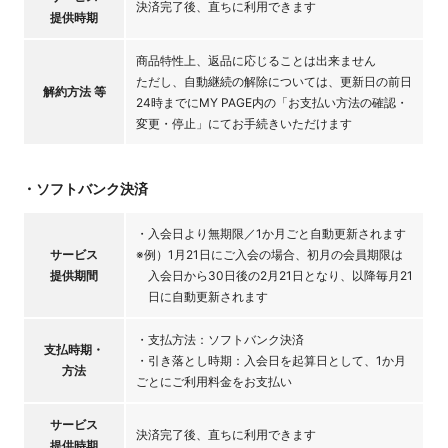
決済完了後、直ちに利用できます
提供時期
商品特性上、返品に応じることは出来ません
ただし、自動継続の解除については、更新日の前日
解約方法 等
24時までにMY PAGE内の「お支払い方法の確認・
変更・停止」にてお手続きいただけます
・ソフトバンク決済
・入会日より無期限／1か月ごと自動更新されます
サービス
※例）1月21日にご入会の場合、初月の会員期限は
提供期間
入会日から30日後の2月21日となり、以降毎月21
日に自動更新されます
・支払方法：ソフトバンク決済
支払時期・
・引き落とし時期：入会日を起算日として、1か月
方法
ごとにご利用料金をお支払い
サービス
決済完了後、直ちに利用できます
提供時期